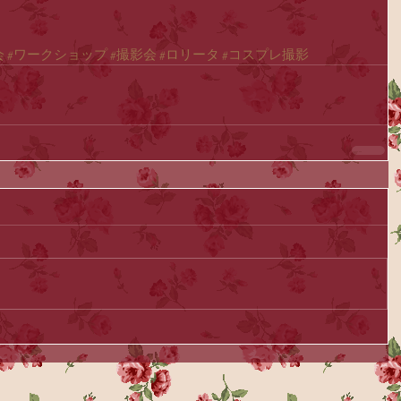
会
#ワークショップ
#撮影会
#ロリータ
#コスプレ撮影