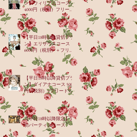
ン】ウィリアムコース
4000円（税別）フリード
リンク＋珈琲OR紅茶付
【平日18時以降貸切プラ
ン】エリザベスコース
6000円（税別）＋フリー
ドリンク＋珈琲or紅茶付
【平日18時以降貸切プラ
ン】ダイアナコース 5000
円（税別）+フリードリ
ンク＆珈琲or紅茶付
【平日18時以降限定】貸
切パーティスペース