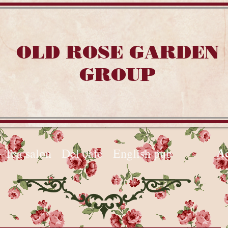
OLD ROSE GARDEN
GROUP
Tea salon
Del cafe
English pub
Ac