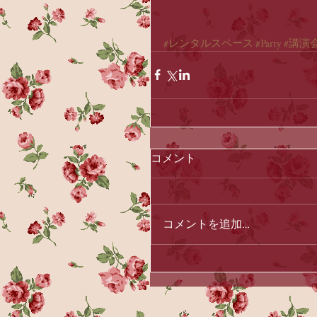
#レンタルスペース
#Party
#講演
コメント
コメントを追加…