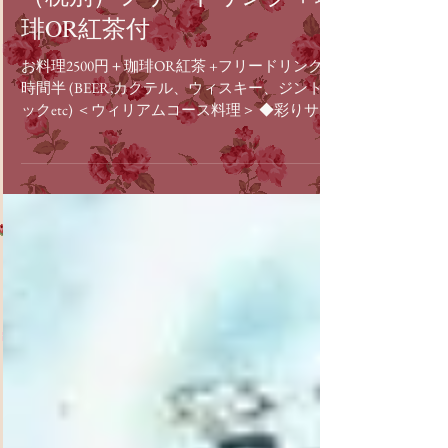
ウィリアムコース 4000円
（税別）フリードリンク＋珈
琲OR紅茶付
お料理2500円＋珈琲OR紅茶 +フリードリンク１
時間半 (BEER,カクテル、ウィスキー、ジントニ
ックetc) ＜ウィリアムコース料理＞ ◆彩りサラ
ダ ◆エビアボカドサンド と 本日のサンドウ
ィッチ ◆ウィリアムピザ ◆グリルチキンとナ
ス 又は ベーコンとナスパスタ...